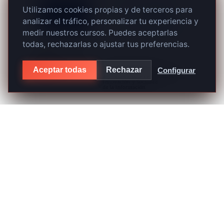
Utilizamos cookies propias y de terceros para
analizar el tráfico, personalizar tu experiencia y
medir nuestros cursos. Puedes aceptarlas
todas, rechazarlas o ajustar tus preferencias.
Aceptar todas
Rechazar
Configurar
aviso legal
política de privacidad
cookies
© 2026 Creando Escuela