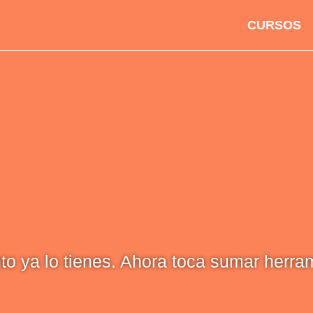
CURSOS
nto ya lo tienes. Ahora toca sumar herra